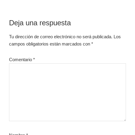
Interacciones
Deja una respuesta
con
Tu dirección de correo electrónico no será publicada.
Los
los
campos obligatorios están marcados con
*
lectores
Comentario
*