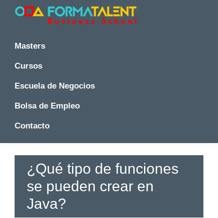
Saltar
Saltar
Saltar
a
al
a
la
contenido
la
Cursos
Cursos
y
navegación
principal
barra
y
Masters
Master
principal
lateral
Master
en
principal
Cursos
en
Madrid
-
Madrid
Escuela de Negocios
Formatalent
-
Formatalent
Bolsa de Empleo
Contacto
¿Qué tipo de funciones
se pueden crear en
Java?