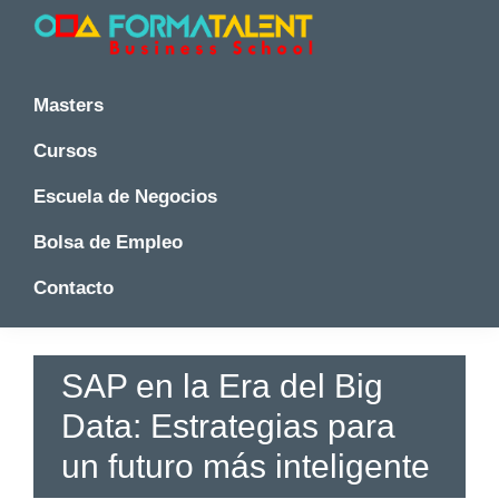
Saltar
Saltar
Saltar
a
al
a
la
contenido
la
Cursos
Cursos
y
navegación
principal
barra
y
Masters
Master
principal
lateral
Master
en
principal
Cursos
en
Madrid
-
Madrid
Escuela de Negocios
Formatalent
-
Formatalent
Bolsa de Empleo
Contacto
SAP en la Era del Big
Data: Estrategias para
un futuro más inteligente