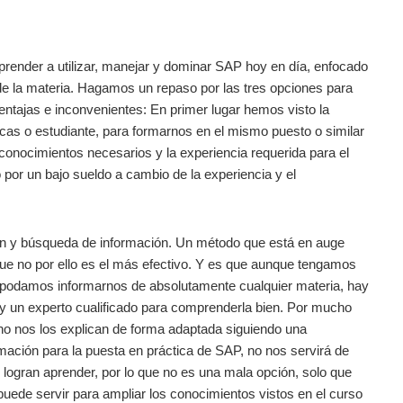
ender a utilizar, manejar y dominar SAP hoy en día, enfocado
l de la materia. Hagamos un repaso por las tres opciones para
ventajas e inconvenientes: En primer lugar hemos visto la
as o estudiante, para formarnos en el mismo puesto o similar
conocimientos necesarios y la experiencia requerida para el
 por un bajo sueldo a cambio de la experiencia y el
ón y búsqueda de información. Un método que está en auge
 que no por ello es el más efectivo. Y es que aunque tengamos
y podamos informarnos de absolutamente cualquier materia, hay
y un experto cualificado para comprenderla bien. Por mucho
o nos los explican de forma adaptada siguiendo una
mación para la puesta en práctica de SAP, no nos servirá de
ogran aprender, por lo que no es una mala opción, solo que
uede servir para ampliar los conocimientos vistos en el curso