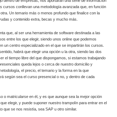
jo dentro de empresas, nos aportarán una serie de información
os cursos conllevan una metodología avanzada que, en función
otra. Un temario más o menos profundo que finalice con la
 ayudas y contenido extra, becas y mucho más.
nta que, al ser una herramienta de software destinada a las
sos entre los que elegir, siendo unos online que podemos
en un centro especializado en el que se impartirán los cursos.
ntido, habrá que elegir una opción u la otra, siendo las dos
ser el tiempo libre del que dispongamos, si estamos trabajando
 presenciales queda lejos o cerca de nuestro domicilio y
etodología, el precio, el temario y la forma en la que
á según sea el curso presencial o no, y dentro de cada
rso o matricularse en él, y es que aunque sea la mejor opción
ue elegir, y puede suponer nuestro trampolín para entrar en el
 que se nos resistía, sea SAP u otro similar.