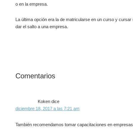
o en la empresa.
La última opción era la de matricularse en un curso y cursar su
dar el salto a una empresa.
Interacciones
Comentarios
con
los
Koken
dice
lectores
diciembre 18, 2017 a las 7:21 am
También recomendamos tomar capacitaciones en empresas r