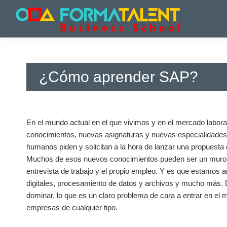
Saltar
Saltar
Saltar
a
al
a
la
contenido
la
Cursos
Cursos
navegación
principal
barra
y
y
principal
lateral
Master
Master
principal
en
¿Cómo aprender SAP?
en
Madrid
-
Madrid
Formatalent
-
Formatalent
En el mundo actual en el que vivimos y en el mercado labora
conocimientos, nuevas asignaturas y nuevas especialidades
humanos piden y solicitan a la hora de lanzar una propuesta d
Muchos de esos nuevos conocimientos pueden ser un muro de
entrevista de trabajo y el propio empleo. Y es que estamos
digitales, procesamiento de datos y archivos y mucho más.
dominar, lo que es un claro problema de cara a entrar en el 
empresas de cualquier tipo.