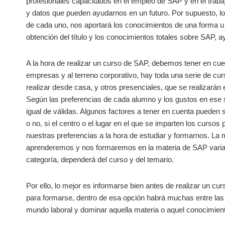
profesionales capacitados en el empleo de SAP y en el traba
y datos que pueden ayudarnos en un futuro. Por supuesto, l
de cada uno, nos aportará los conocimientos de una forma u 
obtención del título y los conocimientos totales sobre SAP,
A la hora de realizar un curso de SAP, debemos tener en cue
empresas y al terreno corporativo, hay toda una serie de cur
realizar desde casa, y otros presenciales, que se realizarán 
Según las preferencias de cada alumno y los gustos en ese se
igual de válidas. Algunos factores a tener en cuenta pueden 
o no, si el centro o el lugar en el que se imparten los cursos
nuestras preferencias a la hora de estudiar y formarnos. La m
aprenderemos y nos formaremos en la materia de SAP variar
categoría, dependerá del curso y del temario.
Por ello, lo mejor es informarse bien antes de realizar un cu
para formarse, dentro de esa opción habrá muchas entre las q
mundo laboral y dominar aquella materia o aquel conocimiento