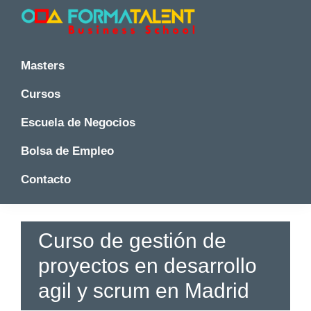
Saltar
Saltar
Saltar
a
al
a
la
contenido
la
Cursos
Cursos
y
navegación
principal
barra
y
Masters
Master
principal
lateral
Master
en
principal
Cursos
en
Madrid
-
Madrid
Escuela de Negocios
Formatalent
-
Formatalent
Bolsa de Empleo
Contacto
Curso de gestión de
proyectos en desarrollo
agil y scrum en Madrid