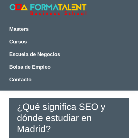
Saltar
Saltar
Saltar
a
al
a
la
contenido
la
Cursos
Cursos
y
navegación
principal
barra
y
Masters
Master
principal
lateral
Master
en
principal
Cursos
en
Madrid
-
Madrid
Escuela de Negocios
Formatalent
-
Formatalent
Bolsa de Empleo
Contacto
¿Qué significa SEO y
dónde estudiar en
Madrid?