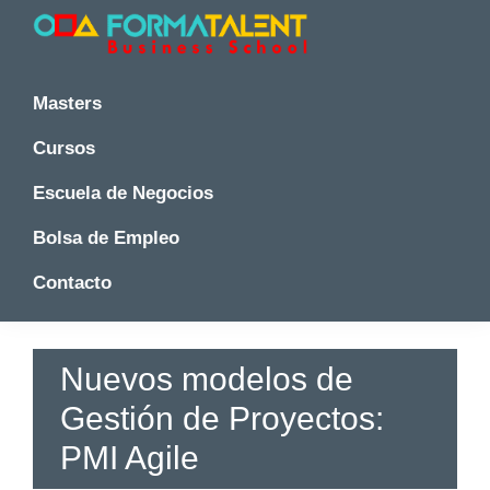
Saltar
Saltar
Saltar
a
al
a
la
contenido
la
Cursos
Cursos
y
navegación
principal
barra
y
Masters
Master
principal
lateral
Master
en
principal
Cursos
en
Madrid
-
Madrid
Escuela de Negocios
Formatalent
-
Formatalent
Bolsa de Empleo
Contacto
Nuevos modelos de
Gestión de Proyectos:
PMI Agile