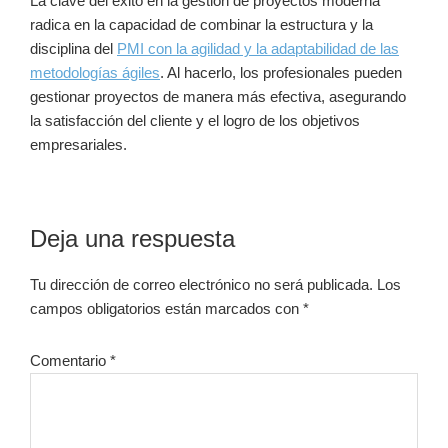
La clave del éxito en la gestión de proyectos moderna
radica en la capacidad de combinar la estructura y la
disciplina del
PMI con la agilidad y la adaptabilidad de las
metodologías ágiles
. Al hacerlo, los profesionales pueden
gestionar proyectos de manera más efectiva, asegurando
la satisfacción del cliente y el logro de los objetivos
empresariales.
Interacciones
Deja una respuesta
con
Tu dirección de correo electrónico no será publicada.
Los
los
campos obligatorios están marcados con
*
lectores
Comentario
*