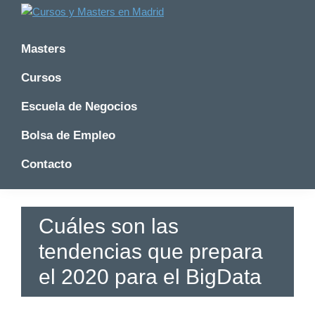
Saltar
Saltar
Saltar
a
al
a
Cursos
Cursos
y
la
contenido
la
y
Masters
Master
navegación
principal
barra
Master
en
principal
lateral
Cursos
en
Madrid
principal
-
Madrid
Escuela de Negocios
Formatalent
-
Formatalent
Bolsa de Empleo
Contacto
Cuáles son las
tendencias que prepara
el 2020 para el BigData