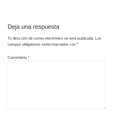
Interacciones
Deja una respuesta
con
Tu dirección de correo electrónico no será publicada.
Los
los
campos obligatorios están marcados con
*
lectores
Comentario
*